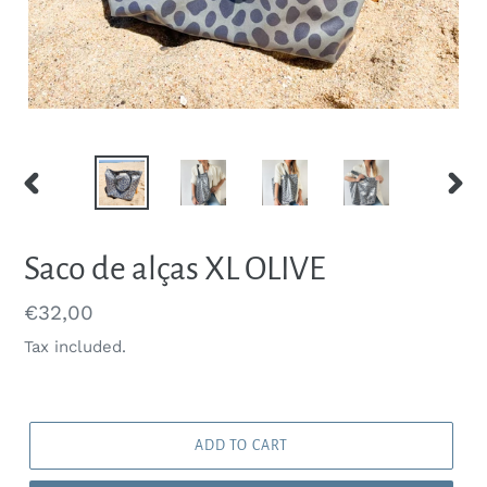
PREVIOUS
NEXT
SLIDE
SLIDE
Saco de alças XL OLIVE
Regular
€32,00
price
Tax included.
ADD TO CART