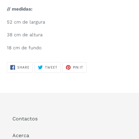
// medidas:
52 cm de largura
38 cm de altura
18 cm de fundo
SHARE
TWEET
PIN
SHARE
TWEET
PIN IT
ON
ON
ON
FACEBOOK
TWITTER
PINTEREST
Contactos
Acerca