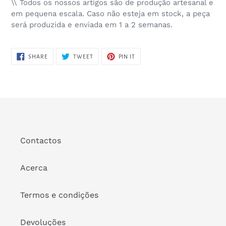
\\ Todos os nossos artigos são de produção artesanal e
em pequena escala. Caso não esteja em stock, a peça
será produzida e enviada em 1 a 2 semanas.
SHARE
TWEET
PIN
SHARE
TWEET
PIN IT
ON
ON
ON
FACEBOOK
TWITTER
PINTEREST
Contactos
Acerca
Termos e condições
Devoluções