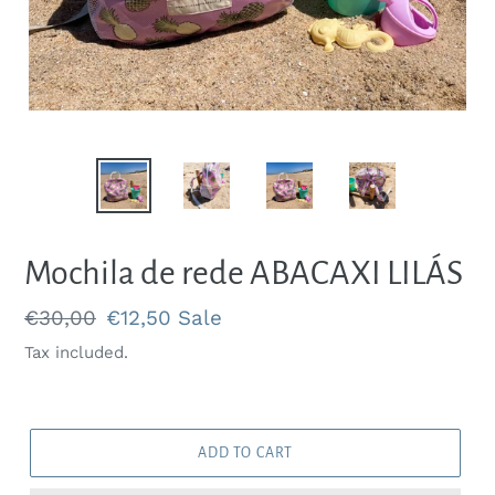
Mochila de rede ABACAXI LILÁS
Regular
Sale
€30,00
€12,50
Sale
price
price
Tax included.
ADD TO CART