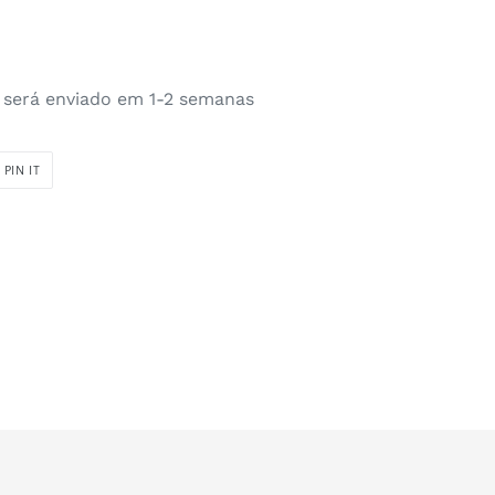
, será enviado em 1-2 semanas
PIN
PIN IT
ON
R
PINTEREST