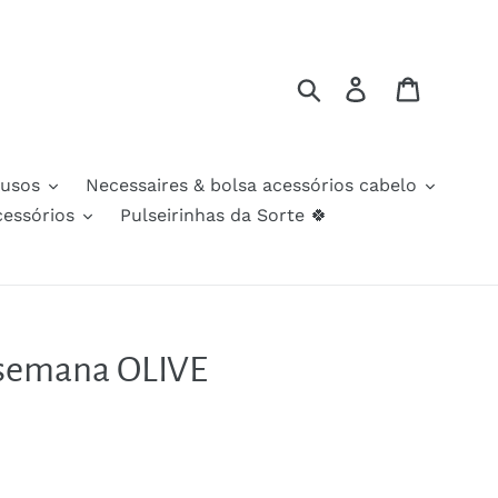
Search
Log in
Cart
iusos
Necessaires & bolsa acessórios cabelo
cessórios
Pulseirinhas da Sorte 🍀
 semana OLIVE