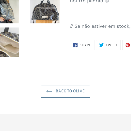
noutro padrão 🙌
// Se não estiver em stock
SHARE
TWEET
SHARE
TWEET
ON
ON
FACEBOOK
TWITTE
BACK TO OLIVE