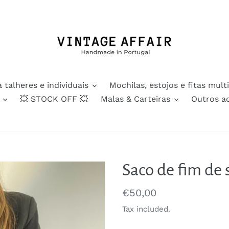
 talheres e individuais
Mochilas, estojos e fitas mult
💥 STOCK OFF 💥
Malas & Carteiras
Outros a
Saco de fim de
Regular
€50,00
price
Tax included.