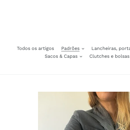
Skip
to
content
Todos os artigos
Padrões
Lancheiras, porta
Sacos & Capas
Clutches e bolsas